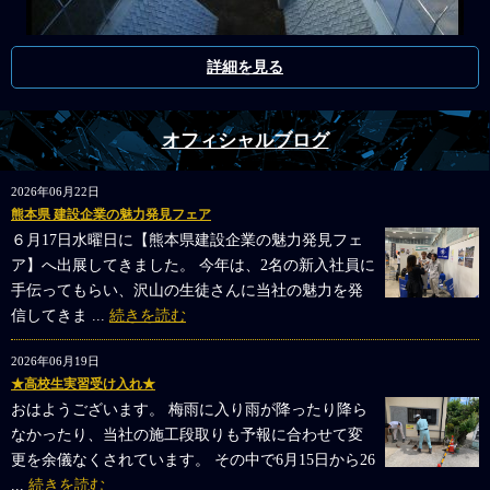
詳細を見る
オフィシャルブログ
2026年06月22日
熊本県 建設企業の魅力発見フェア
６月17日水曜日に【熊本県建設企業の魅力発見フェ
ア】へ出展してきました。 今年は、2名の新入社員に
手伝ってもらい、沢山の生徒さんに当社の魅力を発
信してきま ...
続きを読む
2026年06月19日
★高校生実習受け入れ★
おはようございます。 梅雨に入り雨が降ったり降ら
なかったり、当社の施工段取りも予報に合わせて変
更を余儀なくされています。 その中で6月15日から26
...
続きを読む