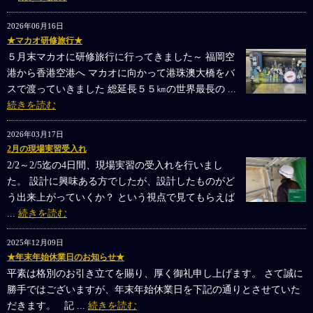
2026年06月16日
★マカオ研修旅行★
５月末マカオに研修旅行に行ってきました～ 福岡空
港から香港空港へ マカオに向かって港珠澳大橋をバ
スで渡っていきました 総延長５５㎞の世界最長の ...
続きを読む
2026年03月17日
2月の現場実習受入れ
2/2～2/5迄の4日間、現場実習の受入れを行いまし
た。 設計に興味ある方でしたが、設計したものがど
う出来上がっていくか？ という視点で見てもらえば
...
続きを読む
2025年12月09日
★年末年始休業日のお知らせ★
平素は格別のお引き立てを賜り、厚く御礼申し上げます。 さて誠に
勝手ではございますが、年末年始休業日を下記の通りとさせていた
だきます。 記 ...
続きを読む