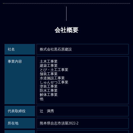
会社概要
社名
株式会社黒石原建設
事業内容
土木工事業
建築工事業
とび・土工工事業
舗装工事業
水道施設工事業
しゅんせつ工事業
塗装工事業
防水工事業
解体工事業
他
代表取締役
辻 満秀
所在地
熊本県合志市須屋2022-2