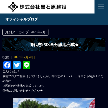
オフィシャルブログ
月別アーカイブ:
2023年7月
御代志15区画分譲地完成★
投稿日
2023年7月20日
Facebook
Twitter
Line
こんにちは！
以前ブログで報告はしていましたが、御代志のスーパー三河屋から徒歩１０分
の所に
15区画の分譲地が完成しました。
気軽にお問い合わせください★