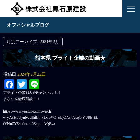
オフィシャルブログ
月別アーカイブ:
2024年2月
熊本県 ブライト企業の動画★
投稿日
2024年2月22日
Facebook
Twitter
Line
ブライト企業PLUSチャンネル！！
まさやん徹底解説！！
https://www.youtube.com/watch?
v=yA8H6UynR0U&list=PLwbVO_cUjOAs4Adej5lYU9B-EL-
fVNuZY&index=16&pp=iAQBya