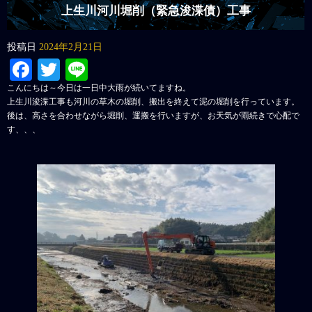
上生川河川堀削（緊急浚渫債）工事
投稿日
2024年2月21日
Facebook
Twitter
Line
こんにちは～今日は一日中大雨が続いてますね。
上生川浚渫工事も河川の草木の堀削、搬出を終えて泥の堀削を行っています。
後は、高さを合わせながら堀削、運搬を行いますが、お天気が雨続きで心配で
す、、、