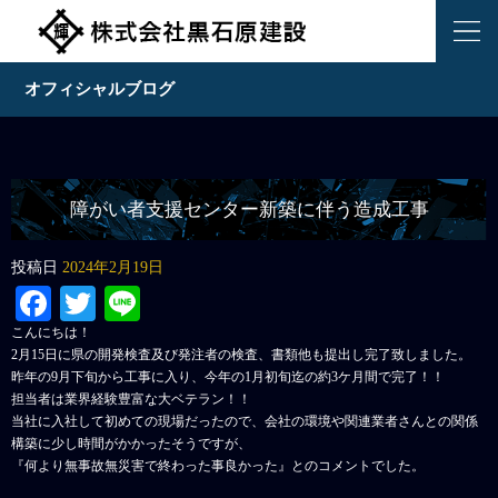
オフィシャルブログ
障がい者支援センター新築に伴う造成工事
投稿日
2024年2月19日
Facebook
Twitter
Line
こんにちは！
2月15日に県の開発検査及び発注者の検査、書類他も提出し完了致しました。
昨年の9月下旬から工事に入り、今年の1月初旬迄の約3ケ月間で完了！！
担当者は業界経験豊富な大ベテラン！！
当社に入社して初めての現場だったので、会社の環境や関連業者さんとの関係
構築に少し時間がかかったそうですが、
『何より無事故無災害で終わった事良かった』とのコメントでした。