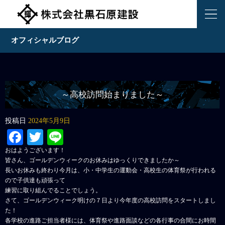
オフィシャルブログ
～高校訪問始まりました～
投稿日
2024年5月9日
Facebook
Twitter
Line
おはようございます！
皆さん、ゴールデンウィークのお休みはゆっくりできましたか～
長いお休みも終わり今月は、小・中学生の運動会・高校生の体育祭が行われる
ので子供達も頑張って
練習に取り組んでることでしょう。
さて、ゴールデンウィーク明けの７日より今年度の高校訪問をスタートしまし
た！
各学校の進路ご担当者様には、体育祭や進路面談などの各行事の合間にお時間