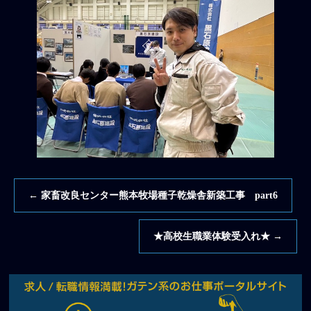
←
家畜改良センター熊本牧場種子乾燥舎新築工事 part6
★高校生職業体験受入れ★
→