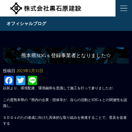
オフィシャルブログ
熊本県SDGｓ登録事業者となりました☆
投稿日
2023年1月31日
Facebook
Twitter
Line
以前より、環境配慮、環境融和を意識して施工を行って参りましたが、
この度熊本県の『県内の企業・団体等が、自らの活動とSDGｓとの関連性を認
識し、
ＳＤＧｓのたの達成に向けた具体的な取り組みを推進することで、普及を促進
する