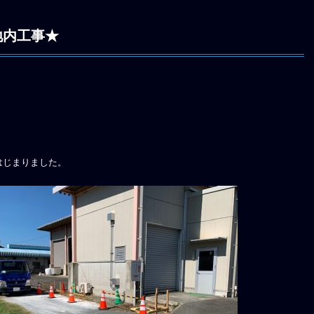
地内工事★
はじまりました。
。